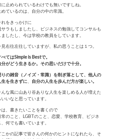
誰に止められているわけでも無いですしね。
止めているのは、自分の中の常識。
それをきっかけに
脱サラもしましたし、ビジネスの勉強してコンサルも
しましたし、今は学校の教員をしています。
一見右往左往していますが、私の思うことは１つ。
べてはSimple is Bestで。
自分がどう生きるか。その思いだけで十分。
周りの雑音（ノイズ・常識）を削ぎ落として、他人の
人生を生きずに
、
自分の人生を歩んだ方が楽しい。
そんな風に山あり谷ありな人生を楽しめる人が増えた
らいいなと思っています。
今は、書きたいことを書くので
日常のこと、LGBTのこと、恋愛、学校教育、ビジネ
ス、何でも書いています。
どこかの記事で皆さんの何かのヒントになれたら、そ