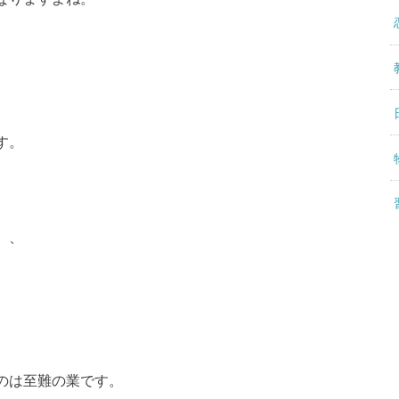
す。
、、
のは至難の業です。