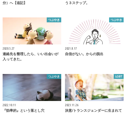
分）へ【追記】
う３ステップ。
つぶやき
つぶやき
2020.5.27
2021.8.17
連絡先を整理したら、いい出会いが
自信がない。からの脱出
入ってきた。
つぶやき
LGBT
2022.10.11
2023.11.26
『効率的』という落とし穴
決意/トランスジェンダーに生まれて