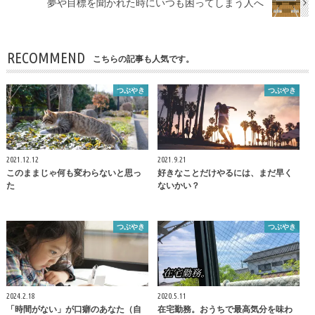
夢や目標を聞かれた時にいつも困ってしまう人へ
RECOMMEND
こちらの記事も人気です。
つぶやき
つぶやき
2021.12.12
2021.9.21
このままじゃ何も変わらないと思っ
好きなことだけやるには、まだ早く
た
ないかい？
つぶやき
つぶやき
2024.2.18
2020.5.11
「時間がない」が口癖のあなた（自
在宅勤務。おうちで最高気分を味わ